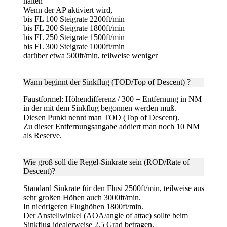
halten
Wenn der AP aktiviert wird,
bis FL 100 Steigrate 2200ft/min
bis FL 200 Steigrate 1800ft/min
bis FL 250 Steigrate 1500ft/min
bis FL 300 Steigrate 1000ft/min
darüber etwa 500ft/min, teilweise weniger
Wann beginnt der Sinkflug
(TOD/Top of Descent) ?
Faustformel: Höhendifferenz / 300 = Entfernung in NM
in der mit dem Sinkflug begonnen werden muß.
Diesen Punkt nennt man TOD (Top of Descent).
Zu dieser Entfernungsangabe addiert man noch 10 NM
als Reserve.
Wie groß soll die
Regel-Sinkrate
sein (ROD/Rate of
Descent)?
Standard Sinkrate für den Flusi 2500ft/min, teilweise aus
sehr großen Höhen auch 3000ft/min.
In niedrigeren Flughöhen 1800ft/min.
Der Anstellwinkel (AOA/angle of attac) sollte beim
Sinkflug idealerweise 2,5 Grad betragen.