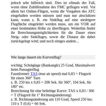
jedoch sehr hilfreich sind. Dies ist oftmals der Fall,
wenn ohne Zuhilfenahme des FMC geflogen wird. Vor
allem bei Online-Flügen, wenn die Vorgaben des ATC
eingehalten werden müssen und man nur abschätzen
kann, wann z. B. ein Sinkflug auf eine niedrigere
Flugfläche eingeleitet werden muss, um ein VOR auf
einer bestimmten Höhe zu überfliegen. Weiterhin findet
ihr Berechnungsmöglichkeiten für die Dauer eines
Steig- oder Sinkfluges, sowie die Distanz die dabei
zurückgelegt wird; und noch einiges andere...
Wie lange dauert ein Kurvenflug
?
wichtig: Schräglage (Bankangle) 25 Grad, Maximalwert
beim Passagierflug
Faustformel:
TAS
(true air speed) mal 0,83 = Flugzeit
für einen 360° Turn
z. B. 250 kts x 0,83 = 208 Sek. für 360°, 104 Sek. für
180° etc.
Berechnung für eine beliebige Kurve: TAS x 0,83 / 360
= T (Flugzeit für 1° Richtungsänderung)
z. B. Richtungsänderung um 110 Grad, Speed 250 kts:
110 x T (0,6) = 66 Sek.