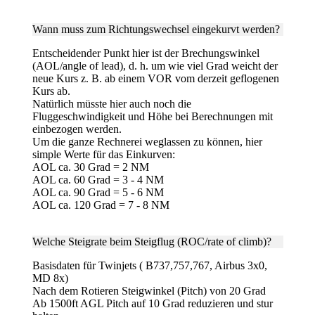
Wann muss zum
Richtungswechsel
eingekurvt werden?
Entscheidender Punkt hier ist der Brechungswinkel
(AOL/angle of lead), d. h. um wie viel Grad weicht der
neue Kurs z. B. ab einem VOR vom derzeit geflogenen
Kurs ab.
Natürlich müsste hier auch noch die
Fluggeschwindigkeit und Höhe bei Berechnungen mit
einbezogen werden.
Um die ganze Rechnerei weglassen zu können, hier
simple Werte für das Einkurven:
AOL ca. 30 Grad = 2 NM
AOL ca. 60 Grad = 3 - 4 NM
AOL ca. 90 Grad = 5 - 6 NM
AOL ca. 120 Grad = 7 - 8 NM
Welche Steigrate beim Steigflug
(ROC/rate of climb)?
Basisdaten für Twinjets ( B737,757,767, Airbus 3x0,
MD 8x)
Nach dem Rotieren Steigwinkel (Pitch) von 20 Grad
Ab 1500ft AGL Pitch auf 10 Grad reduzieren und stur