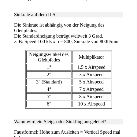
Sinkrate auf dem ILS
Die Sinkrate ist abhängig von der Neigung des
Gleitpfades.
Die Standardneigung beträgt weltweit 3 Grad.
z. B. Speed 160 kts x 5 = 800, Sinkrate von 800ft/min
Neigungswinkel des
Multiplikator
Gleitpfades
1°
1,5 x Airspeed
2°
3 x Airspeed
3° (Standard)
5 x Airspeed
4°
7 x Airspeed
5°
8 x Airspeed
6°
10 x Airspeed
Wann wird ein Steig- oder Sinkflug
ausgeleitet?
Faustformel: Höhe zum Ausleiten = Vertical Speed mal