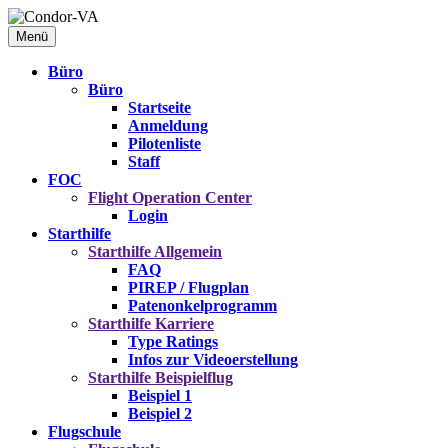
Menü
Büro
Büro
Startseite
Anmeldung
Pilotenliste
Staff
FOC
Flight Operation Center
Login
Starthilfe
Starthilfe
Allgemein
FAQ
PIREP / Flugplan
Patenonkelprogramm
Starthilfe
Karriere
Type Ratings
Infos zur Videoerstellung
Starthilfe
Beispielflug
Beispiel 1
Beispiel 2
Flugschule