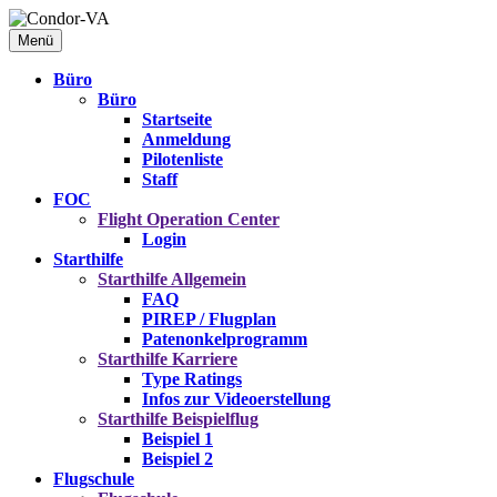
Menü
Büro
Büro
Startseite
Anmeldung
Pilotenliste
Staff
FOC
Flight Operation Center
Login
Starthilfe
Starthilfe
Allgemein
FAQ
PIREP / Flugplan
Patenonkelprogramm
Starthilfe
Karriere
Type Ratings
Infos zur Videoerstellung
Starthilfe
Beispielflug
Beispiel 1
Beispiel 2
Flugschule